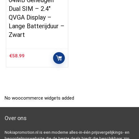
64MB Geheugen –
Dual SIM – 2.4″
QVGA Display –
Lange Batterijduur –
Zwart
€
58.99
No woocommerce widgets added
Over ons
Nokiapromotion.nl is een moderne alles-in-één prijsvergelijkings- en
beoordelingswebsite die de beste deals biedt die beschikbaar zijn