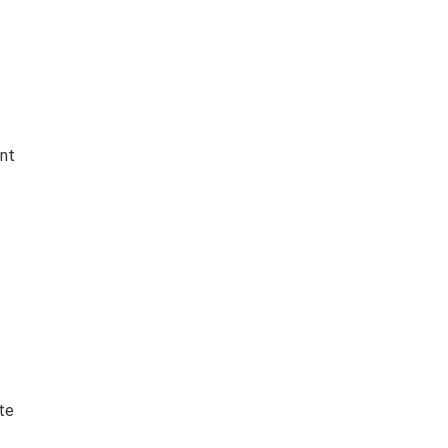
unt
te