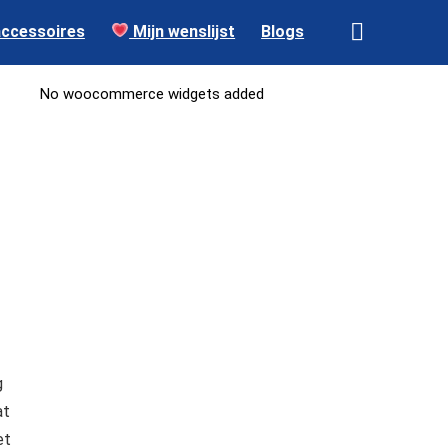
accessoires
Mijn wenslijst
Blogs
No woocommerce widgets added
g
at
et