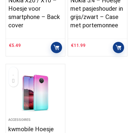
Nokia X20 / X10 –
Nokia 5.4 – Hoesje
Hoesje voor
met pasjeshouder in
smartphone – Back
grijs/zwart – Case
cover
met portemonnee
€
5.49
€
11.99
ACCESSOIRES
kwmobile Hoesje