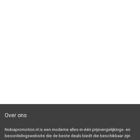
Over ons
Nokiapromotion.nl is een moderne alles-in-één prijsvergelijkings- en
beoordelingswebsite die de beste deals biedt die beschikbaar zijn