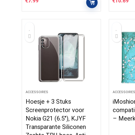
€
7.99
€
10.69
ACCESSOIRES
ACCESSOIRE
Hoesje + 3 Stuks
iMoshio
Screenprotector voor
compati
Nokia G21 (6.5″), KJYF
– Meerk
Transparante Siliconen