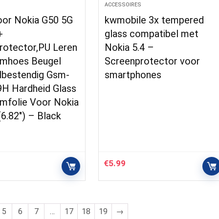
S
ACCESSOIRES
or Nokia G50 5G
kwmobile 3x tempered
+
glass compatibel met
rotector,PU Leren
Nokia 5.4 –
mhoes Beugel
Screenprotector voor
lbestendig Gsm-
smartphones
9H Hardheid Glass
mfolie Voor Nokia
6.82″) – Black
€
5.99
5
6
7
…
17
18
19
→