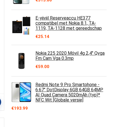
€
315.80
E-yiiviil Reserveaccu HE377
compatibel met Nokia 8.1, TA-
1119, TA-1128 met gereedschap
€
25.14
Nokia 225 2020 Móvil 4g 2,4'' Qvga
Fm Cam Vga 0.3mp
€
59.00
Redmi Note 9 Pro Smartphone -
6.67" DotDisplay 6GB 64GB 64MP
AI Quad Camera 5020mAh (typ)*
NFC Wit [Globale versie]
€
193.99