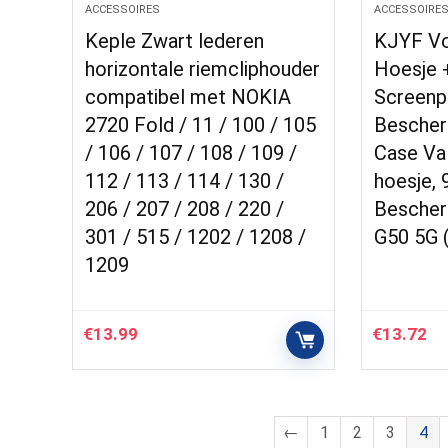
ACCESSOIRES
ACCESSOIRE
Keple Zwart lederen
KJYF Vo
horizontale riemcliphouder
Hoesje 
compatibel met NOKIA
Screenp
2720 Fold / 11 / 100 / 105
Bescher
/ 106 / 107 / 108 / 109 /
Case Va
112 / 113 / 114 / 130 /
hoesje, 
206 / 207 / 208 / 220 /
Bescher
301 / 515 / 1202 / 1208 /
G50 5G (
1209
€
13.99
€
13.72
←
1
2
3
4