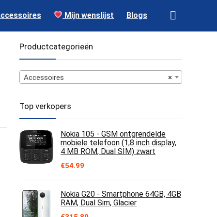
accessoires
Mijn wenslijst
Blogs
Productcategorieën
Accessoires
×
Top verkopers
Nokia 105 - GSM ontgrendelde
mobiele telefoon (1,8 inch display,
4 MB ROM, Dual SIM) zwart
€
54.99
Nokia G20 - Smartphone 64GB, 4GB
RAM, Dual Sim, Glacier