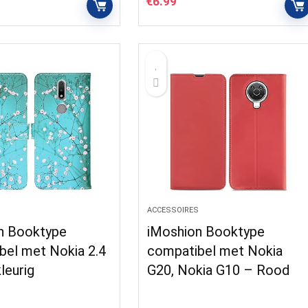
€
6.99
S
ACCESSOIRES
n Booktype
iMoshion Booktype
bel met Nokia 2.4
compatibel met Nokia
leurig
G20, Nokia G10 – Rood