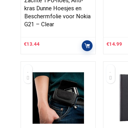
Zachte TPU-hoes, Anti-
kras Dunne Hoesjes en
Beschermfolie voor Nokia
G21 – Clear
€
13.44
€
14.99