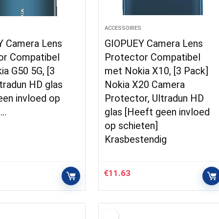
S
ACCESSOIRES
 Camera Lens
GIOPUEY Camera Lens
or Compatibel
Protector Compatibel
ia G50 5G, [3
met Nokia X10, [3 Pack]
tradun HD glas
Nokia X20 Camera
een invloed op
Protector, Ultradun HD
n…
glas [Heeft geen invloed
op schieten]
Krasbestendig
€
11.63