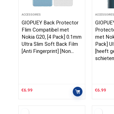
ACCESSOIRES
ACCESSOIRE
GIOPUEY Back Protector
GIOPUEY
Flim Compatibel met
Protect
Nokia G20, [4 Pack] 0.1mm
met Nok
Ultra Slim Soft Back Film
Pack] Ul
[Anti Fingerprint] [Non…
[heeft g
schiete
€
6.99
€
6.99