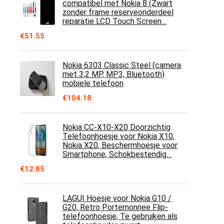
compatibel met Nokia 8 (Zwart
zonder frame reserveonderdeel
reparatie LCD Touch Screen…
€
51.55
Nokia 6303 Classic Steel (camera
met 3,2 MP, MP3, Bluetooth)
mobiele telefoon
€
104.18
Nokia CC-X10-X20 Doorzichtig
Telefoonhoesje voor Nokia X10,
Nokia X20, Beschermhoesje voor
Smartphone, Schokbestendig…
€
12.85
LAGUI Hoesje voor Nokia G10 /
G20, Retro Portemonnee Flip-
telefoonhoesje, Te gebruiken als