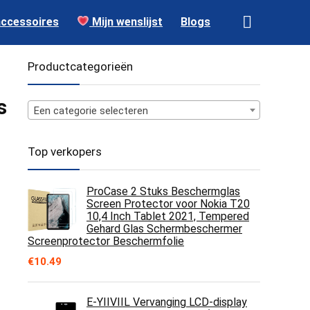
accessoires
Mijn wenslijst
Blogs
Productcategorieën
s
Een categorie selecteren
Top verkopers
ProCase 2 Stuks Beschermglas
Screen Protector voor Nokia T20
10,4 Inch Tablet 2021, Tempered
Gehard Glas Schermbeschermer
Screenprotector Beschermfolie
€
10.49
E-YIIVIIL Vervanging LCD-display