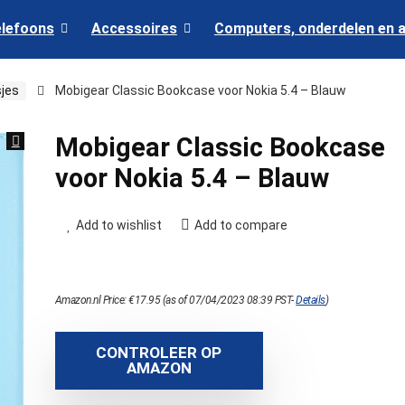
elefoons
Accessoires
Computers, onderdelen en 
jes
Mobigear Classic Bookcase voor Nokia 5.4 – Blauw
Mobigear Classic Bookcase
voor Nokia 5.4 – Blauw
Add to wishlist
Add to compare
Amazon.nl Price:
€
17.95
(as of 07/04/2023 08:39 PST-
Details
)
CONTROLEER OP
AMAZON