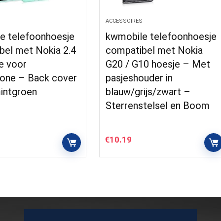
S
ACCESSOIRES
e telefoonhoesje
kwmobile telefoonhoesje
bel met Nokia 2.4
compatibel met Nokia
e voor
G20 / G10 hoesje – Met
one – Back cover
pasjeshouder in
mintgroen
blauw/grijs/zwart –
Sterrenstelsel en Boom
€
10.19