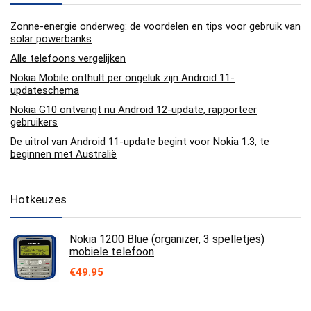
Zonne-energie onderweg: de voordelen en tips voor gebruik van
solar powerbanks
Alle telefoons vergelijken
Nokia Mobile onthult per ongeluk zijn Android 11-
updateschema
Nokia G10 ontvangt nu Android 12-update, rapporteer
gebruikers
De uitrol van Android 11-update begint voor Nokia 1.3, te
beginnen met Australië
Hotkeuzes
Nokia 1200 Blue (organizer, 3 spelletjes)
mobiele telefoon
€
49.95