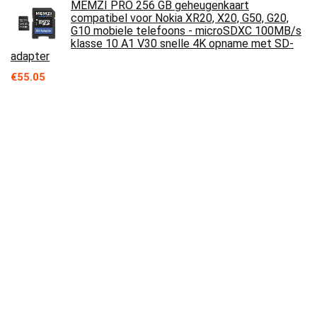
MEMZI PRO 256 GB geheugenkaart
compatibel voor Nokia XR20, X20, G50, G20,
G10 mobiele telefoons - microSDXC 100MB/s
klasse 10 A1 V30 snelle 4K opname met SD-
adapter
€
55.05
4 in 1 type C multiadapter voor Nokia 9
PureView Smartphone Hub 2 USB 2.0 1 poort
USB 3.0 zilver
€
35.31
Nokia XR20 - 6,67″ Full HD+ scherm, 48MP
dubbele camera met ZEISS-optica, 15 W
draadloos en 18 W snel opladen, RAM 4GB
/ROM 64GB voor gebruik met natte handen en
handschoenen - Granite
€
299.99