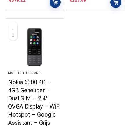
€
379.22
€
227.89
MOBIELE TELEFOONS
Nokia 6300 4G –
4GB Geheugen –
Dual SIM – 2.4″
QVGA Display – WiFi
Hotspot – Google
Assistant – Grijs