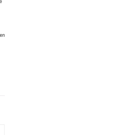
ge
 en