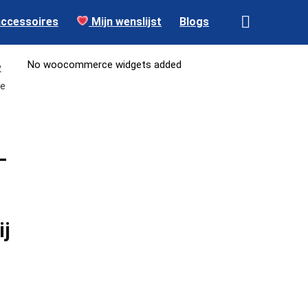
accessoires
Mijn wenslijst
Blogs
No woocommerce widgets added
2
ge
–
ij
–