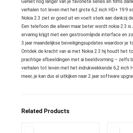
Geniet nog langer van je favoriete series en films dan
verhalen tot leven met het grote 6,2 inch HD+ 19:9 
Nokia 2.3 ziet er goed uit en voelt sterk aan dankzij
Een telefoon die alleen maar beter wordt nokia 2.3 is
ervaring krijgt met een gestroomlijnde interface en z
3 jaar maandelijkse beveiligingsupdates waardoor je toes
Ontdek de kracht van ai met Nokia 2.3 hij houdt het t
prachtige afbeeldingen met ai beeldvorming – zelfs bi
verhalen tot leven met het indrukwekkende 6,2 inch H
meer, je kan dus al uitkijken naar 2 jaar software upg
Related Products