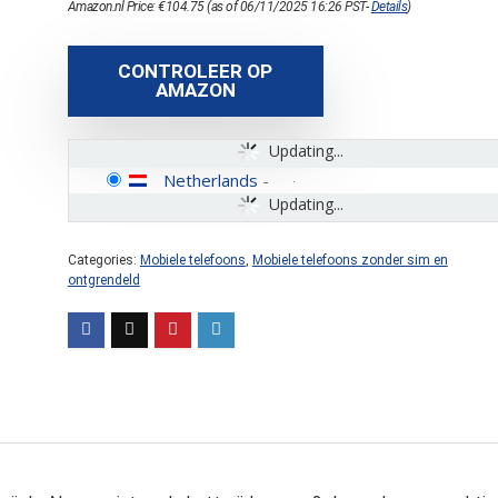
Amazon.nl Price:
€
104.75
(as of 06/11/2025 16:26 PST-
Details
)
CONTROLEER OP
AMAZON
Updating...
Netherlands
-
Updating...
Categories:
Mobiele telefoons
,
Mobiele telefoons zonder sim en
ontgrendeld