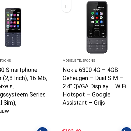
EFOONS
MOBIELE TELEFOONS
30 Smartphone
Nokia 6300 4G – 4GB
 (2,8 Inch), 16 Mb,
Geheugen – Dual SIM –
ixels,
2.4″ QVGA Display – WiFi
ngssysteem Series
Hotspot – Google
l Sim),
Assistant – Grijs
auw