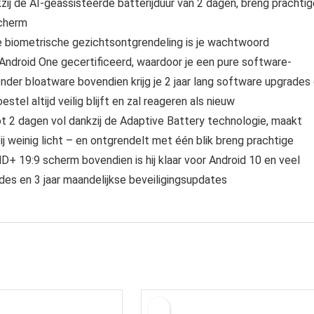
kzij de AI-geassisteerde batterijduur van 2 dagen, breng prachti
scherm
 de biometrische gezichtsontgrendeling is je wachtwoord
 Android One gecertificeerd, waardoor je een pure software-
onder bloatware bovendien krijg je 2 jaar lang software upgrades
tel altijd veilig blijft en zal reageren als nieuw
ot 2 dagen vol dankzij de Adaptive Battery technologie, maakt
j weinig licht – en ontgrendelt met één blik breng prachtige
D+ 19:9 scherm bovendien is hij klaar voor Android 10 en veel
rades en 3 jaar maandelijkse beveiligingsupdates