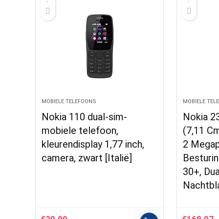
MOBIELE TELEFOONS
MOBIELE TEL
Nokia 110 dual-sim-
Nokia 2
mobiele telefoon,
(7,11 Cm
kleurendisplay 1,77 inch,
2 Megap
camera, zwart [Italië]
Besturi
30+, Dua
Nachtbl