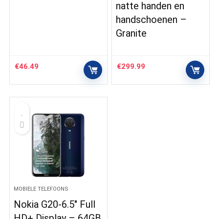
natte handen en
handschoenen –
Granite
€
46.49
€
299.99
MOBIELE TELEFOONS
Nokia G20-6.5″ Full
HD+ Display – 64GB