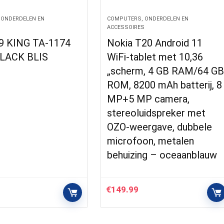
 ONDERDELEN EN
COMPUTERS, ONDERDELEN EN
S
ACCESSOIRES
9 KING TA-1174
Nokia T20 Android 11
BLACK BLIS
WiFi-tablet met 10,36
„scherm, 4 GB RAM/64 G
ROM, 8200 mAh batterij, 8
MP+5 MP camera,
stereoluidspreker met
OZO-weergave, dubbele
microfoon, metalen
behuizing – oceaanblauw
€
149.99