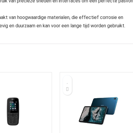
uik van precieze sneden en interfaces om een ​​perfecte pasvo
aakt van hoogwaardige materialen, die effectief corrosie en
vig en duurzaam en kan voor een lange tijd worden gebruikt.