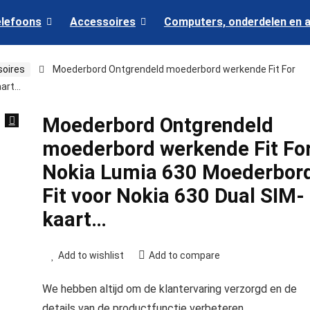
elefoons
Accessoires
Computers, onderdelen en 
soires
Moederbord Ontgrendeld moederbord werkende Fit For
aart…
Moederbord Ontgrendeld
moederbord werkende Fit Fo
Nokia Lumia 630 Moederbor
Fit voor Nokia 630 Dual SIM-
kaart…
Add to wishlist
Add to compare
We hebben altijd om de klantervaring verzorgd en de
details van de productfunctie verbeteren.