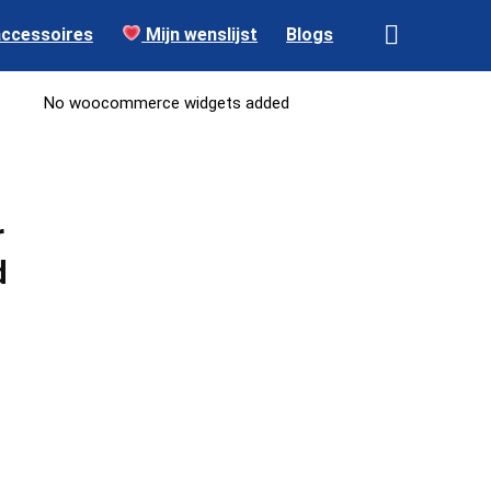
accessoires
Mijn wenslijst
Blogs
No woocommerce widgets added
r
d