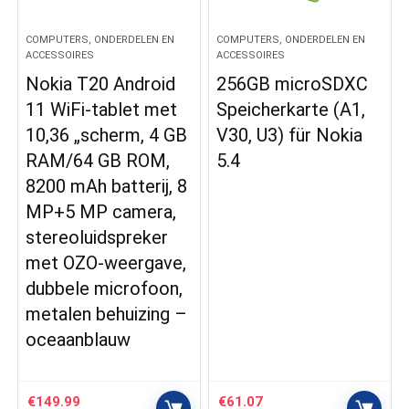
COMPUTERS, ONDERDELEN EN
COMPUTERS, ONDERDELEN EN
ACCESSOIRES
ACCESSOIRES
Nokia T20 Android
256GB microSDXC
11 WiFi-tablet met
Speicherkarte (A1,
10,36 „scherm, 4 GB
V30, U3) für Nokia
RAM/64 GB ROM,
5.4
8200 mAh batterij, 8
MP+5 MP camera,
stereoluidspreker
met OZO-weergave,
dubbele microfoon,
metalen behuizing –
oceaanblauw
€
149.99
€
61.07