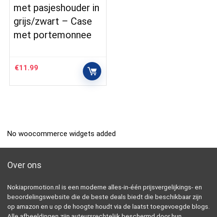
met pasjeshouder in
grijs/zwart – Case
met portemonnee
€
11.99
No woocommerce widgets added
Over ons
Nokiapromotion.nl is een moderne alles-in-één prijsvergelijkings- en
beoordelingswebsite die de beste deals biedt die beschikbaar zijn
op amazon en u op de hoogte houdt via de laatst toegevoegde blogs.
Alle afbeeldingen zijn auteursrechtelijk beschermd door hun