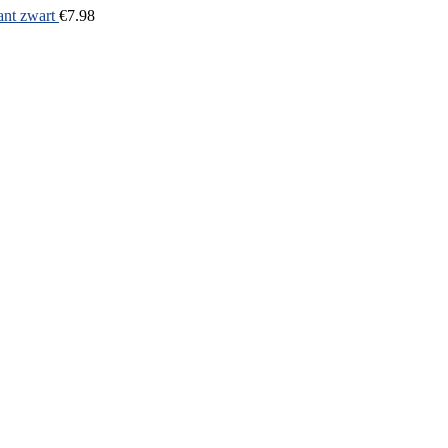
ant zwart
€
7.98