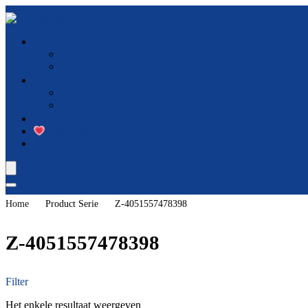
Mobiele telefoons
Mobiele telefoons zonder sim en ontgrendeld
Prepaid mobiele telefoons
Accessoires
Onderhoud en reparaties
Telefoonhoesjes
Computers, onderdelen en accessoires
Mijn wenslijst
Blogs
Home
Product Serie
‎Z-4051557478398
‎Z-4051557478398
Filter
Het enkele resultaat weergeven