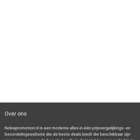
Over ons
Nokiapromotion.nl is een moderne alles-in-één prijsvergelijkings- en
beoordelingswebsite die de beste deals biedt die beschikbaar zijn