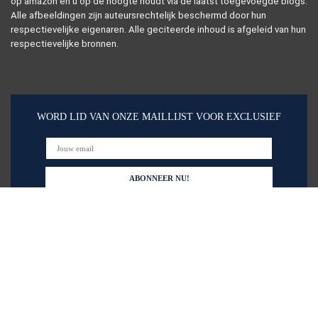
op amazon en u op de hoogte houdt via de laatst toegevoegde blogs.
Alle afbeeldingen zijn auteursrechtelijk beschermd door hun
respectievelijke eigenaren. Alle geciteerde inhoud is afgeleid van hun
respectievelijke bronnen.
WORD LID VAN ONZE MAILLIJST VOOR EXCLUSIEF
Snelle links
Alles winkelen
Home