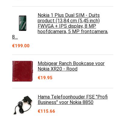
Nokia 1 Plus Dual SIM - Duits
product (13,84 cm (5,45 inch)
FWVGA + IPS display, 8 MP
hoofdcamera, 5 MP frontcamera,
8…
€
199.00
Mobigear Ranch Bookcase voor
Nokia XR20 - Rood
€
19.95
Hama Telefoonhouder FSE "Profi
Business" voor Nokia 8850
€
115.66