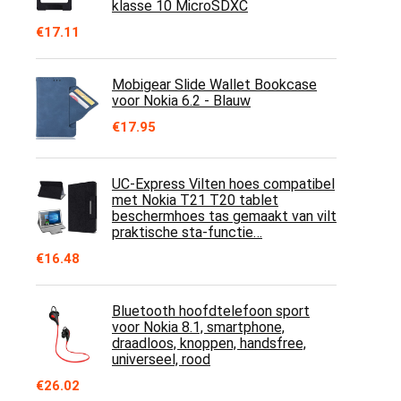
klasse 10 MicroSDXC
€
17.11
Mobigear Slide Wallet Bookcase
voor Nokia 6.2 - Blauw
€
17.95
UC-Express Vilten hoes compatibel
met Nokia T21 T20 tablet
beschermhoes tas gemaakt van vilt
praktische sta-functie…
€
16.48
Bluetooth hoofdtelefoon sport
voor Nokia 8.1, smartphone,
draadloos, knoppen, handsfree,
universeel, rood
€
26.02