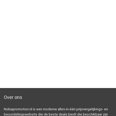
Over ons
Nokiapromotion.nl is een moderne alles-in-één prijsvergelijkings- en
beoordelingswebsite die de beste deals biedt die beschikbaar zijn