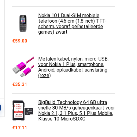
Nokia 101 Dual-SIM mobiele
telefoon (4,6 cm (1,8 inch) TFT-
scherm, vooraf geïnstalleerde
games) zwart
€
59.00
Metalen kabel, nylon, micro-USB,
voor Nokia 1 Plus, smartphone,
Android, oplaadkabel, aansluiting
(roze)
€
35.31
BigBuild Technology 64 GB ultra
snelle 80 MB/s geheugenkaart voor
Nokia 2.1, 3.1 Plus, 5.1 Plus Mobile,
Klasse 10 MicroSDXC
€
17.11