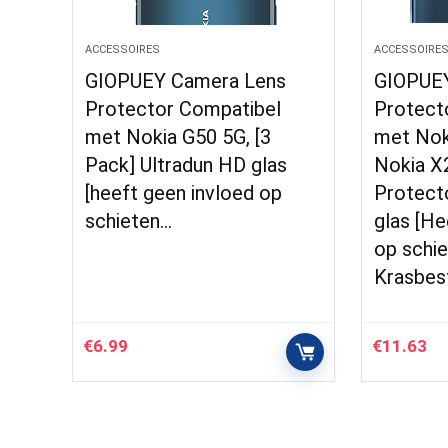
ACCESSOIRES
ACCESSOIRE
GIOPUEY Camera Lens
GIOPUEY
Protector Compatibel
Protect
met Nokia G50 5G, [3
met Noki
Pack] Ultradun HD glas
Nokia X
[heeft geen invloed op
Protecto
schieten…
glas [He
op schie
Krasbes
€
6.99
€
11.63