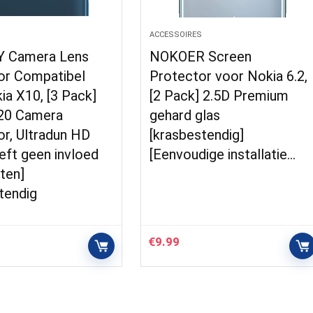
S
ACCESSOIRES
 Camera Lens
NOKOER Screen
or Compatibel
Protector voor Nokia 6.2,
a X10, [3 Pack]
[2 Pack] 2.5D Premium
20 Camera
gehard glas
r, Ultradun HD
[krasbestendig]
eft geen invloed
[Eenvoudige installatie…
ten]
tendig
€
9.99