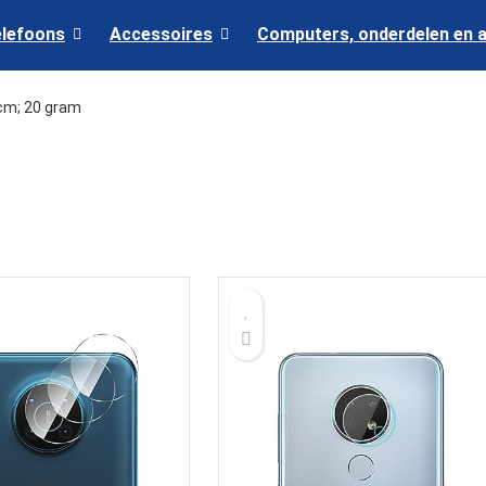
elefoons
Accessoires
Computers, onderdelen en 
2 cm; 20 gram