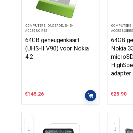
COMPUTERS, ONDERDELEN EN
COMPUTERS,
ACCESSOIRES
ACCESSOIRE
64GB geheugenkaart
64GB ge
(UHS-II V90) voor Nokia
Nokia 3
4.2
microSD
HighSpe
adapter
€
145.26
€
25.90