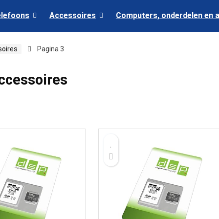
elefoons
Accessoires
Computers, onderdelen en 
soires
Pagina 3
ccessoires