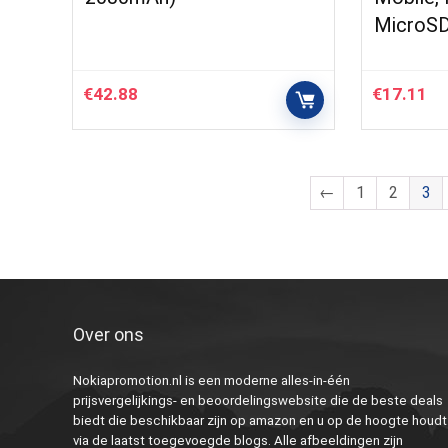
MicroS
€
42.88
€
17.11
←
1
2
3
Over ons
Nokiapromotion.nl is een moderne alles-in-één
prijsvergelijkings- en beoordelingswebsite die de beste deals
biedt die beschikbaar zijn op amazon en u op de hoogte houdt
via de laatst toegevoegde blogs. Alle afbeeldingen zijn