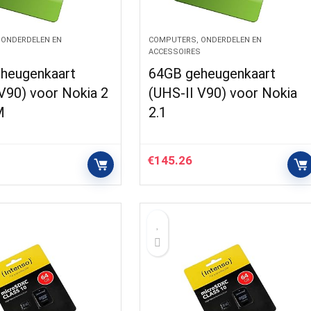
 ONDERDELEN EN
COMPUTERS, ONDERDELEN EN
S
ACCESSOIRES
heugenkaart
64GB geheugenkaart
V90) voor Nokia 2
(UHS-II V90) voor Nokia
M
2.1
€
145.26