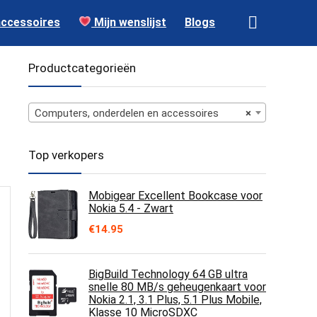
accessoires
Mijn wenslijst
Blogs
Productcategorieën
Computers, onderdelen en accessoires
×
Top verkopers
Mobigear Excellent Bookcase voor
Nokia 5.4 - Zwart
€
14.95
BigBuild Technology 64 GB ultra
snelle 80 MB/s geheugenkaart voor
Nokia 2.1, 3.1 Plus, 5.1 Plus Mobile,
Klasse 10 MicroSDXC