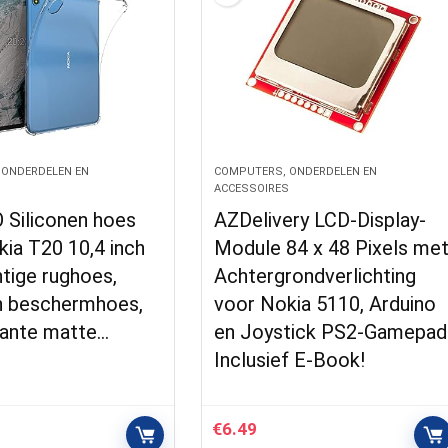
 ONDERDELEN EN
COMPUTERS, ONDERDELEN EN
S
ACCESSOIRES
Siliconen hoes
AZDelivery LCD-Display-
ia T20 10,4 inch
Module 84 x 48 Pixels me
tige rughoes,
Achtergrondverlichting
en beschermhoes,
voor Nokia 5110, Arduino
rante matte…
en Joystick PS2-Gamepad
Inclusief E-Book!
€
6.49