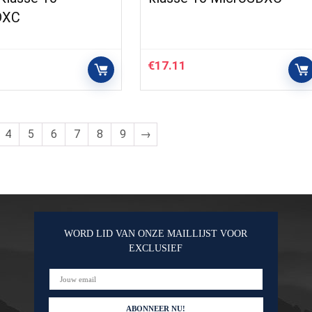
DXC
€
17.11
4
5
6
7
8
9
→
WORD LID VAN ONZE MAILLIJST VOOR
EXCLUSIEF