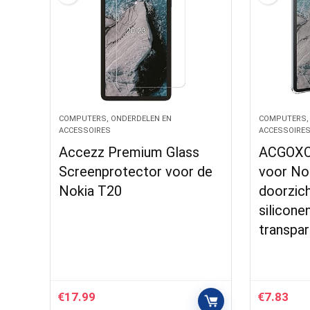
COMPUTERS, ONDERDELEN EN
COMPUTERS,
ACCESSOIRES
ACCESSOIRE
Accezz Premium Glass
ACGOXO 
Screenprotector voor de
voor Nok
Nokia T20
doorzich
silicon
transpa
€
17.99
€
7.83