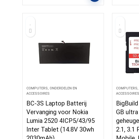
COMPUTERS, ONDERDELEN EN
COMPUTERS,
ACCESSOIRES
ACCESSOIRE
BC-3S Laptop Batterij
BigBuil
Vervanging voor Nokia
GB ultra
Lumia 2520 4ICP5/43/95
geheuge
Inter Tablet (14.8V 30wh
2.1, 3.1 
2030mAh)
Mobile, 