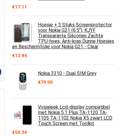
€
17.11
Hoesje + 3 Stuks Screenprotector
voor Nokia G21 (6.5"), KJYF
Transparante Siliconen Zachte
TPU-hoes, Anti-kras Dunne Hoesjes
en Beschermfolie voor Nokia G21 - Clear
€
13.44
Nokia 3310 - Dual SIM Grey
€
79.00
Vvsialeek Lcd-display compatibel
met Nokia 5.1 Plus TA-1120 TA-
1105 TA-1102 Nokia X5 zwart LCD
Touch Screen met Toolkit
€
50.34