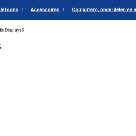
elefoons
Accessoires
Computers, onderdelen en 
le Displays5
5