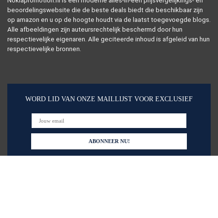
Nokiapromotion.nl is een moderne alles-in-één prijsvergelijkings- en
beoordelingswebsite die de beste deals biedt die beschikbaar zijn
op amazon en u op de hoogte houdt via de laatst toegevoegde blogs.
Alle afbeeldingen zijn auteursrechtelijk beschermd door hun
respectievelijke eigenaren. Alle geciteerde inhoud is afgeleid van hun
respectievelijke bronnen.
WORD LID VAN ONZE MAILLIJST VOOR EXCLUSIEF
Snelle links
Alles winkelen