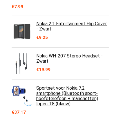
€
7.99
Nokia 2.1 Entertainment Flip Cover
- Zwart
€
9.25
Nokia WH-207 Stereo Headset -
Zwart
€
19.99
Sportset voor Nokia 7.2
smartphone (Bluetooth sport-
hoofdtelefoon + manchetten)
lopen T8 (blauw)
€
37.17