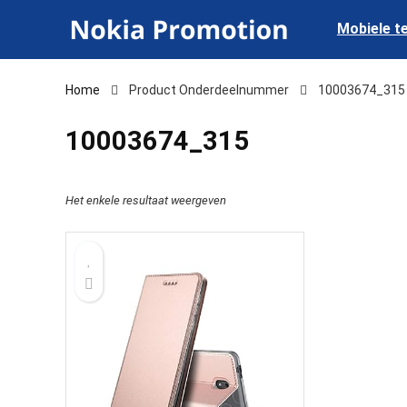
Mobiele t
Home
Product Onderdeelnummer
‎10003674_315
‎10003674_315
Het enkele resultaat weergeven