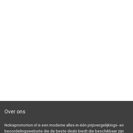
Over ons
Nokiapromotion.nl is een moderne alles-in-één prijsvergelijkings- en
beoordelingswebsite die de beste deals biedt die beschikbaar zijn