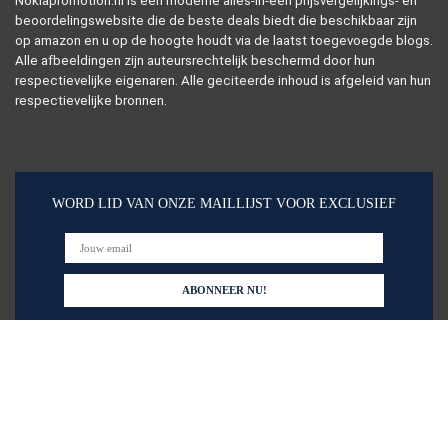
Nokiapromotion.nl is een moderne alles-in-één prijsvergelijkings- en
beoordelingswebsite die de beste deals biedt die beschikbaar zijn
op amazon en u op de hoogte houdt via de laatst toegevoegde blogs.
Alle afbeeldingen zijn auteursrechtelijk beschermd door hun
respectievelijke eigenaren. Alle geciteerde inhoud is afgeleid van hun
respectievelijke bronnen.
WORD LID VAN ONZE MAILLIJST VOOR EXCLUSIEF
Snelle links
Alles winkelen