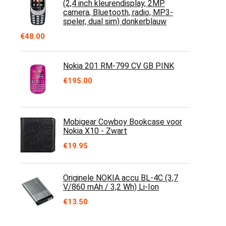
(2,4 inch kleurendisplay, 2MP
camera, Bluetooth, radio, MP3-
speler, dual sim) donkerblauw
€
48.00
Nokia 201 RM-799 CV GB PINK
€
195.00
Mobigear Cowboy Bookcase voor
Nokia X10 - Zwart
€
19.95
Originele NOKIA accu BL-4C (3,7
V/860 mAh / 3,2 Wh) Li-Ion
€
13.50