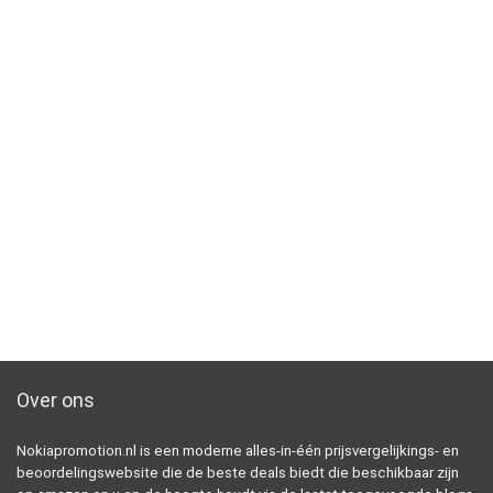
Over ons
Nokiapromotion.nl is een moderne alles-in-één prijsvergelijkings- en
beoordelingswebsite die de beste deals biedt die beschikbaar zijn