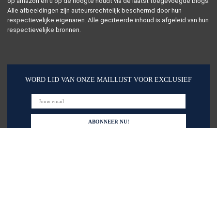
op amazon en u op de hoogte houdt via de laatst toegevoegde blogs.
Alle afbeeldingen zijn auteursrechtelijk beschermd door hun
respectievelijke eigenaren. Alle geciteerde inhoud is afgeleid van hun
respectievelijke bronnen.
WORD LID VAN ONZE MAILLIJST VOOR EXCLUSIEF
Snelle links
Alles winkelen
Home