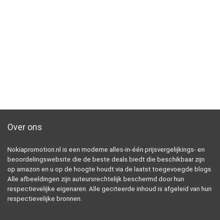
Over ons
Nokiapromotion.nl is een moderne alles-in-één prijsvergelijkings- en
beoordelingswebsite die de beste deals biedt die beschikbaar zijn
op amazon en u op de hoogte houdt via de laatst toegevoegde blogs.
Alle afbeeldingen zijn auteursrechtelijk beschermd door hun
respectievelijke eigenaren. Alle geciteerde inhoud is afgeleid van hun
respectievelijke bronnen.