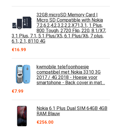
32GB microSD Memory Card |
Micro SD Compatible with Nokia
7.2,6.2,4.2,3.2,2.2,X71,3.1, 1 Plus,
800 Tough, 2720 Flip, 220, 8.1/X7,
3.1 Plus, 7.1, 5.1 Plus/X5, 6.1 Plus/X6, 7 plus,
6.1, 2.1, 8110 4G
€
16.99
kwmobile telefoonhoesje
compatibel met Nokia 3310 3G
2017 / 4G 2018 - Hoesje voor
smartphone - Back cover in mat…
€
7.99
Nokia 6.1 Plus Dual SIM 64GB 4GB
RAM Blauw
€
256.00