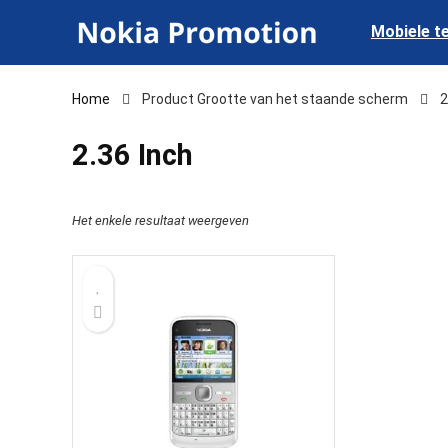
Mobiele t
Home
Product Grootte van het staande scherm
‎
‎2.36 Inch
Het enkele resultaat weergeven