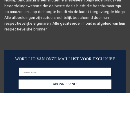
Nokiapromotion.nl is een moderne alles-in-één prijsvergelijkings- en
beoordelingswebsite die de beste deals biedt die beschikbaar zijn
op amazon en u op de hoogte houdt via de laatst toegevoegde blogs.
Alle afbeeldingen zijn auteursrechtelijk beschermd door hun
respectievelijke eigenaren. Alle geciteerde inhoud is afgeleid van hun
respectievelijke bronnen.
WORD LID VAN ONZE MAILLIJST VOOR EXCLUSIEF
Snelle links
Alles winkelen