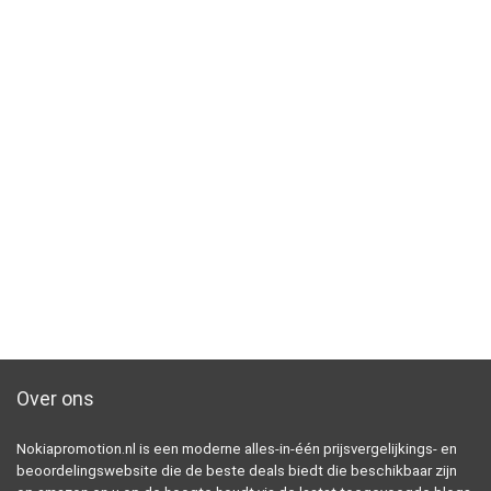
Over ons
Nokiapromotion.nl is een moderne alles-in-één prijsvergelijkings- en
beoordelingswebsite die de beste deals biedt die beschikbaar zijn