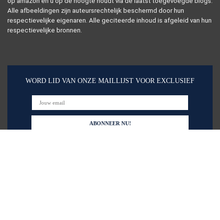
op amazon en u op de hoogte houdt via de laatst toegevoegde blogs.
Alle afbeeldingen zijn auteursrechtelijk beschermd door hun
respectievelijke eigenaren. Alle geciteerde inhoud is afgeleid van hun
respectievelijke bronnen.
WORD LID VAN ONZE MAILLIJST VOOR EXCLUSIEF
Snelle links
Alles winkelen
Home