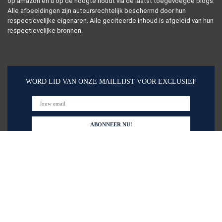
op amazon en u op de hoogte houdt via de laatst toegevoegde blogs.
Alle afbeeldingen zijn auteursrechtelijk beschermd door hun
respectievelijke eigenaren. Alle geciteerde inhoud is afgeleid van hun
respectievelijke bronnen.
WORD LID VAN ONZE MAILLIJST VOOR EXCLUSIEF
Snelle links
Alles winkelen
Home