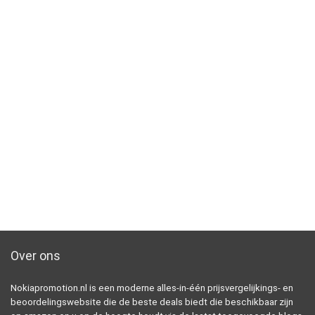
Over ons
Nokiapromotion.nl is een moderne alles-in-één prijsvergelijkings- en
beoordelingswebsite die de beste deals biedt die beschikbaar zijn